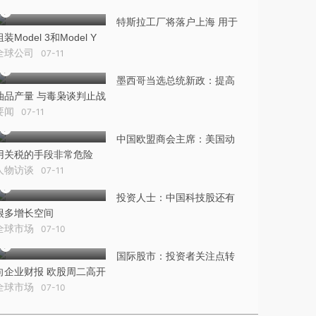
特斯拉工厂将落户上海 用于
组装Model 3和Model Y
全球公司
07-11
墨西哥当选总统新政：提高
油品产量 与毒枭谈判止战
要闻
07-11
中国欧盟商会主席：美国动
用关税的手段非常危险
人物访谈
07-11
投资人士：中国科技股还有
很多增长空间
全球市场
07-10
国际股市：投资者关注点转
向企业财报 欧股周二高开
全球市场
07-10