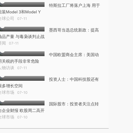
特斯拉工厂将落户上海 用于
组装Model 3和Model Y
全球公司
07-11
墨西哥当选总统新政：提高
油品产量 与毒枭谈判止战
要闻
07-11
中国欧盟商会主席：美国动
用关税的手段非常危险
人物访谈
07-11
投资人士：中国科技股还有
很多增长空间
全球市场
07-10
国际股市：投资者关注点转
向企业财报 欧股周二高开
全球市场
07-10