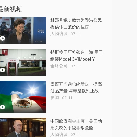
最新视频
林郑月娥：致力为香港公民
提供体面廉价的住房
人物访谈
07-11
特斯拉工厂将落户上海 用于
组装Model 3和Model Y
全球公司
07-11
墨西哥当选总统新政：提高
油品产量 与毒枭谈判止战
要闻
07-11
中国欧盟商会主席：美国动
用关税的手段非常危险
人物访谈
07-11