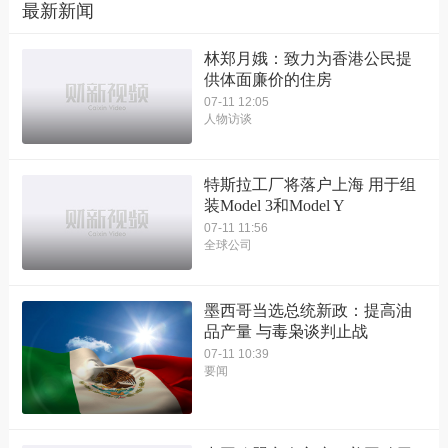
最新新闻
林郑月娥：致力为香港公民提
供体面廉价的住房
07-11 12:05
人物访谈
特斯拉工厂将落户上海 用于组
装Model 3和Model Y
07-11 11:56
全球公司
墨西哥当选总统新政：提高油
品产量 与毒枭谈判止战
07-11 10:39
要闻