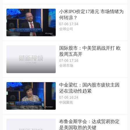
小米IPO价定17港元 市场情绪为
何转凉？
07-06 17:34
全球公司
国际股市：中美贸易战开打 欧
股周五高开
07-06 17:16
全球市场
中金梁红：国内股市疲软主因
还在流动性趋紧
07-06 16:24
中国聚焦
布鲁金斯学会：达成贸易协定
是美国取胜的关键