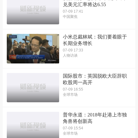
兑美元汇率将达6.55
07-09 17:41
中国聚焦
小米总裁林斌：我们要着眼于
长期业务增长
07-09 17:33
人物访谈
国际股市：英国脱欧大臣辞职
欧股周一高开
07-09 16:55
全球市场
普华永道：2018年赴港上市独
角兽将创新高
07-09 15:54
全球市场