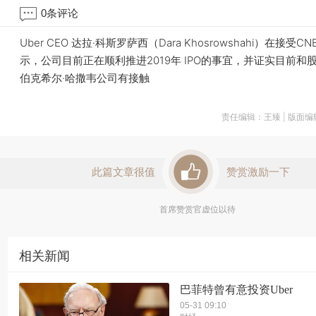
0
条评论
Uber CEO 达拉·科斯罗萨西（Dara Khosrowshahi）在接受
示，公司目前正在顺利推进2019年 IPO的事宜，并证实目前和
伯克希尔·哈撒韦公司有接触
责任编辑：王臻 | 版面
此篇文章很值
赞赏激励一下
首席赞赏官虚位以待
相关新闻
巴菲特曾有意投资Uber
05-31 09:10