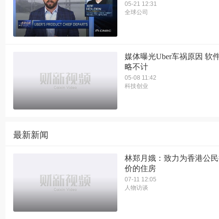
05-21 12:31
全球公司
媒体曝光Uber车祸原因 软
略不计
05-08 11:42
科技创业
最新新闻
林郑月娥：致力为香港公民
价的住房
07-11 12:05
人物访谈