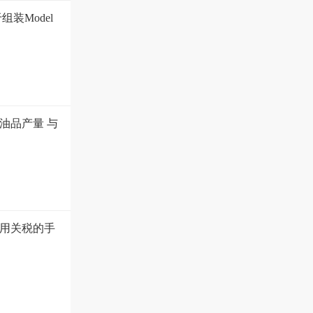
装Model
油品产量 与
用关税的手