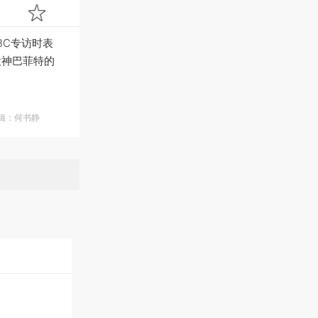
CNBC专访时表
股神巴菲特的
编辑：何书静