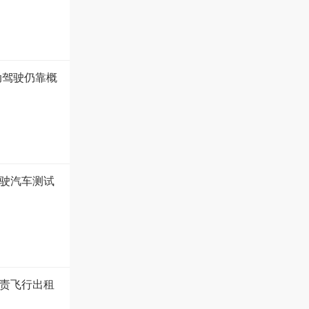
动驾驶仍靠概
驾驶汽车测试
负责飞行出租