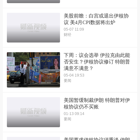
美股前瞻：白宫或退出伊核协
议 美4月CPI数据将出炉
05-07 11:09
财经
下周：议会选举 伊拉克由此能
否安生？伊核协议修订 特朗普
满意不满意？
05-04 19:53
要闻
美国暂缓制裁伊朗 特朗普对伊
核协议仍不买账
01-13 09:14
要闻
​美国要求伊核协议须重谈 伊朗