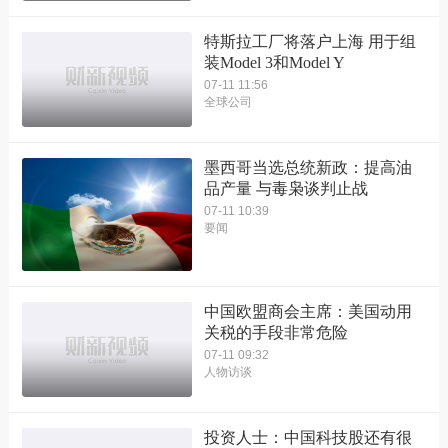
特斯拉工厂将落户上海 用于组
装Model 3和Model Y
07-11 11:56
全球公司
墨西哥当选总统新政：提高油
品产量 与毒枭谈判止战
07-11 10:39
要闻
中国欧盟商会主席：美国动用
关税的手段非常危险
07-11 09:32
人物访谈
投资人士：中国科技股还有很