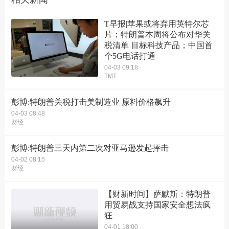
T早报|苹果或将弃用英特尔芯
片；特朗普本周将公布对华关
税清单 目标科技产品；中国首
个5G电话打通
04-03 09:18
TMT
彭博:特朗普关税打击美制造业 原料价格飙升
04-03 08:48
财经
彭博:特朗普三天内第二次对亚马逊发起抨击
04-02 08:15
财经
【财新时间】萨默斯：特朗普
用贸易战支持国家安全想法疯
狂
04-01 18:00