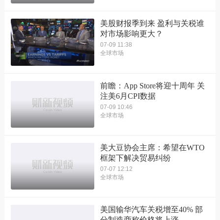
美股财报季到来 盈利与关税谁
对市场影响更大？
07-09 11:38
全球市场
前瞻：App Store将迎十周年 关
注美6月CPI数据
07-09 10:46
全球市场
美大豆协会主席：希望在WTO
框架下解决贸易纠纷
07-07 12:12
全球市场
美国输华汽车关税增至40% 部
分制造商称价格将上涨