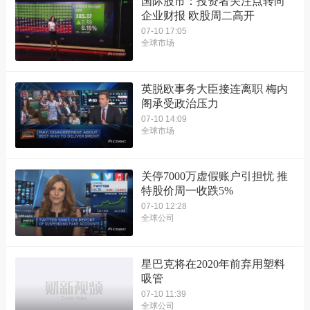
国际股市：投资者关注点转向
企业财报 欧股周二高开
07-10 17:05
全球市场
英脱欧事务大臣接连离职 梅内
阁承受政治压力
07-10 14:09
全球市场
关停7000万虚假账户引担忧 推
特股价周一收跌5%
07-10 12:28
全球公司
星巴克将在2020年前弃用塑料
吸管
07-10 11:39
全球公司