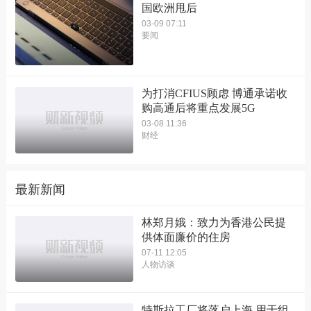
国欧洲甩后
03-09 07:11
要闻
为打消CFIUS顾虑 博通承诺收
购高通后将重点发展5G
03-08 11:36
财经
最新新闻
林郑月娥：致力为香港公民提
供体面廉价的住房
07-11 12:05
人物访谈
特斯拉工厂将落户上海 用于组