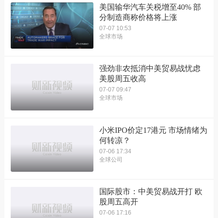
美国输华汽车关税增至40% 部
分制造商称价格将上涨
07-07 10:53
全球市场
强劲非农抵消中美贸易战忧虑
美股周五收高
07-07 09:47
全球市场
小米IPO价定17港元 市场情绪为
何转凉？
07-06 17:34
全球公司
国际股市：中美贸易战开打 欧
股周五高开
07-06 17:16