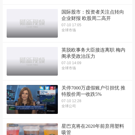
国际股市：投资者关注点转向
企业财报 欧股周二高开
07-10 17:05
全球市场
英脱欧事务大臣接连离职 梅内
阁承受政治压力
07-10 14:09
全球市场
关停7000万虚假账户引担忧 推
特股价周一收跌5%
07-10 12:28
全球公司
星巴克将在2020年前弃用塑料
吸管