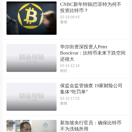
CNBC新年特辑|巴菲特为何不
投资比特币？
02-19 08:43
要闻
华尔街资深投资人Peter
Boockvar：比特币未来下跌空间
还很大
02-14 12:14
财经
保监会监管抽查 19家财险公司
集体“吃罚单”
02-13 17:23
要闻
新加坡央行官员：确保比特币
不为洗钱所用