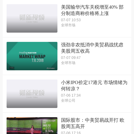
美国输华汽车关税增至40% 部
分制造商称价格将上涨
07-07 10:53
全球市场
强劲非农抵消中美贸易战忧虑
美股周五收高
07-07 09:47
全球市场
小米IPO价定17港元 市场情绪为
何转凉？
07-06 17:34
全球公司
国际股市：中美贸易战开打 欧
股周五高开
07-06 17:16