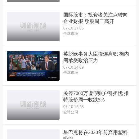
国际股市：投资者关注点转向
企业财报 欧股周二高开
07-10 17:05
全球市场
英脱欧事务大臣接连离职 梅内
阁承受政治压力
07-10 14:09
全球市场
关停7000万虚假账户引担忧 推
特股价周一收跌5%
07-10 12:28
全球公司
星巴克将在2020年前弃用塑料
吸管