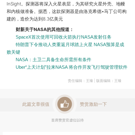
InSight。探测器将深入火星表层，为其研究火星外壳、地幔
和内核做准备。据悉，这款探测器是由洛克希德•马丁公司构
建的，造价为达到8.3亿美元
财新关于NASA的其他报道：
SpaceX首次使用可回收火箭执行NASA发射任务
特朗普下令推动人类重返月球踏上火星 NASA预算是成
败关键
NASA：土卫二具备生命所需所有条件
Uber“上天计划”拉来NASA 将合作开发飞行驾驶管理软件
责任编辑：王臻 | 版面编辑：王臻
此篇文章很值
赞赏激励一下
首席赞赏官虚位以待