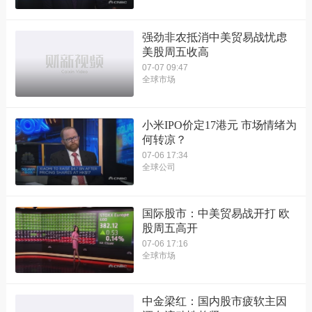
强劲非农抵消中美贸易战忧虑
美股周五收高
07-07 09:47
全球市场
小米IPO价定17港元 市场情绪为
何转凉？
07-06 17:34
全球公司
国际股市：中美贸易战开打 欧
股周五高开
07-06 17:16
全球市场
中金梁红：国内股市疲软主因