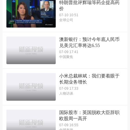
特朗普批评辉瑞等药企提高药
价
07-10 10:51
全球公司
澳新银行：预计今年底人民币
兑美元汇率将达6.55
07-09 17:41
中国聚焦
小米总裁林斌：我们要着眼于
长期业务增长
07-09 17:33
人物访谈
国际股市：英国脱欧大臣辞职
欧股周一高开
07-09 16:55
全球市场