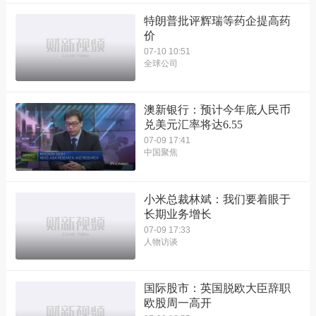
特朗普批评辉瑞等药企提高药
价
07-10 10:51
全球公司
澳新银行：预计今年底人民币
兑美元汇率将达6.55
07-09 17:41
中国聚焦
小米总裁林斌：我们要着眼于
长期业务增长
07-09 17:33
人物访谈
国际股市：英国脱欧大臣辞职
欧股周一高开