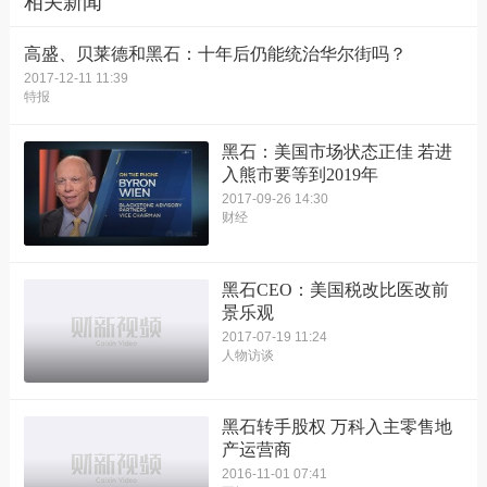
相关新闻
高盛、贝莱德和黑石：十年后仍能统治华尔街吗？
2017-12-11 11:39
特报
黑石：美国市场状态正佳 若进
入熊市要等到2019年
2017-09-26 14:30
财经
黑石CEO：美国税改比医改前
景乐观
2017-07-19 11:24
人物访谈
黑石转手股权 万科入主零售地
产运营商
2016-11-01 07:41