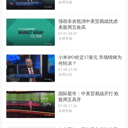
全球市场
强劲非农抵消中美贸易战忧虑
美股周五收高
07-07 09:47
全球市场
小米IPO价定17港元 市场情绪为
何转凉？
07-06 17:34
全球公司
国际股市：中美贸易战开打 欧
股周五高开
07-06 17:16
全球市场