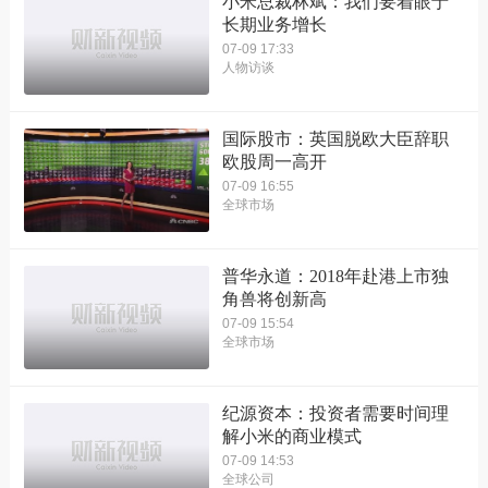
小米总裁林斌：我们要着眼于
长期业务增长
07-09 17:33
人物访谈
国际股市：英国脱欧大臣辞职
欧股周一高开
07-09 16:55
全球市场
普华永道：2018年赴港上市独
角兽将创新高
07-09 15:54
全球市场
纪源资本：投资者需要时间理
解小米的商业模式
07-09 14:53
全球公司