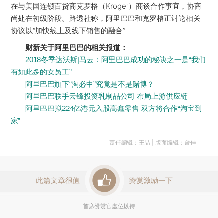
在与美国连锁百货商克罗格（Kroger）商谈合作事宜，协商
尚处在初级阶段。路透社称，阿里巴巴和克罗格正讨论相关
协议以“加快线上及线下销售的融合”
财新关于阿里巴巴的相关报道：
2018冬季达沃斯|马云：阿里巴巴成功的秘诀之一是“我们
有如此多的女员工”
阿里巴巴旗下“淘必中”究竟是不是赌博？
阿里巴巴联手云锋投资乳制品公司 布局上游供应链
阿里巴巴拟224亿港元入股高鑫零售 双方将合作“淘宝到
家”
责任编辑：王晶 | 版面编辑：曾佳
此篇文章很值
赞赏激励一下
首席赞赏官虚位以待