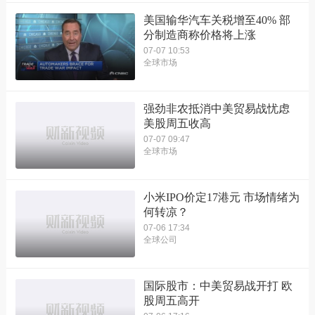
美国输华汽车关税增至40% 部
分制造商称价格将上涨
07-07 10:53
全球市场
强劲非农抵消中美贸易战忧虑
美股周五收高
07-07 09:47
全球市场
小米IPO价定17港元 市场情绪为
何转凉？
07-06 17:34
全球公司
国际股市：中美贸易战开打 欧
股周五高开