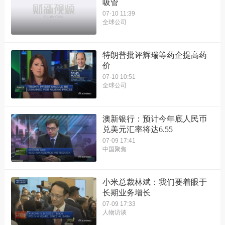
吸管
07-10 11:39
全球公司
特朗普批评辉瑞等药企提高药
价
07-10 10:51
全球公司
澳新银行：预计今年底人民币
兑美元汇率将达6.55
07-09 17:41
中国聚焦
小米总裁林斌：我们要着眼于
长期业务增长
07-09 17:33
人物访谈