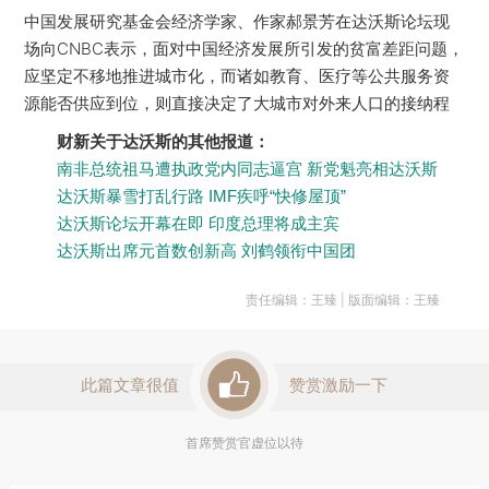
中国发展研究基金会经济学家、作家郝景芳在达沃斯论坛现
场向CNBC表示，面对中国经济发展所引发的贫富差距问题，
应坚定不移地推进城市化，而诸如教育、医疗等公共服务资
源能否供应到位，则直接决定了大城市对外来人口的接纳程
财新关于达沃斯的其他报道：
南非总统祖马遭执政党内同志逼宫 新党魁亮相达沃斯
达沃斯暴雪打乱行路 IMF疾呼“快修屋顶”
达沃斯论坛开幕在即 印度总理将成主宾
达沃斯出席元首数创新高 刘鹤领衔中国团
责任编辑：王臻 | 版面编辑：王臻
此篇文章很值
赞赏激励一下
首席赞赏官虚位以待