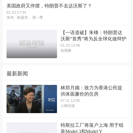
美国政府又停摆，特朗普不去达沃斯了？
01-22 17:34
张鸿「标题党」 第一季
【一语道破】朱锋：特朗普达
沃斯“首秀”将为反全球化做辩护
01-22 13:46
短视频
最新新闻
林郑月娥：致力为香港公民提
供体面廉价的住房
07-11 12:05
人物访谈
特斯拉工厂将落户上海 用于组
装Model 3和Model Y