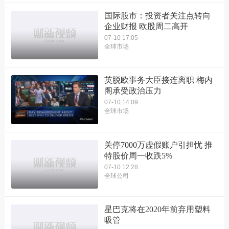
国际股市：投资者关注点转向
企业财报 欧股周二高开
07-10 17:05
全球市场
英脱欧事务大臣接连离职 梅内
阁承受政治压力
07-10 14:09
全球市场
关停7000万虚假账户引担忧 推
特股价周一收跌5%
07-10 12:28
全球公司
星巴克将在2020年前弃用塑料
吸管