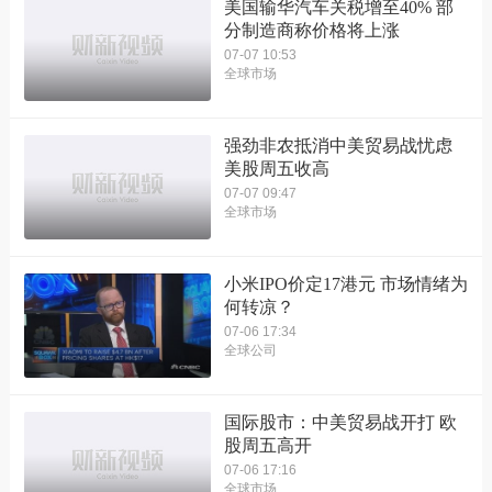
美国输华汽车关税增至40% 部
分制造商称价格将上涨
07-07 10:53
全球市场
强劲非农抵消中美贸易战忧虑
美股周五收高
07-07 09:47
全球市场
小米IPO价定17港元 市场情绪为
何转凉？
07-06 17:34
全球公司
国际股市：中美贸易战开打 欧
股周五高开
07-06 17:16
全球市场