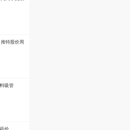
 推特股价周
塑料吸管
药价