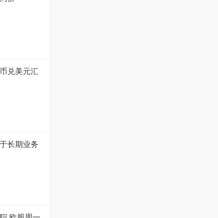
币兑美元汇
于长期业务
职 欧股周一