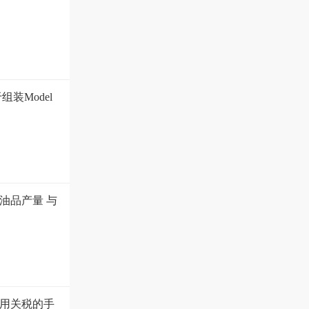
装Model
油品产量 与
用关税的手