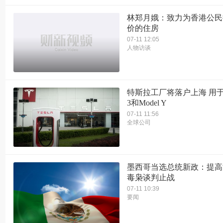
林郑月娥：致力为香港公民
价的住房
07-11 12:05
人物访谈
特斯拉工厂将落户上海 用于组
3和Model Y
07-11 11:56
全球公司
墨西哥当选总统新政：提高
毒枭谈判止战
07-11 10:39
要闻