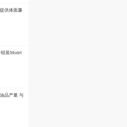
提供体面廉
装Model
油品产量 与