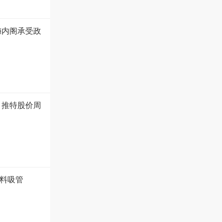
梅内阁承受政
 推特股价周
塑料吸管