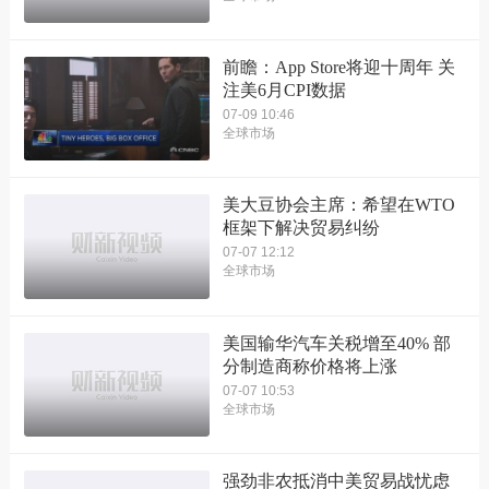
前瞻：App Store将迎十周年 关
注美6月CPI数据
07-09 10:46
全球市场
美大豆协会主席：希望在WTO
框架下解决贸易纠纷
07-07 12:12
全球市场
美国输华汽车关税增至40% 部
分制造商称价格将上涨
07-07 10:53
全球市场
强劲非农抵消中美贸易战忧虑