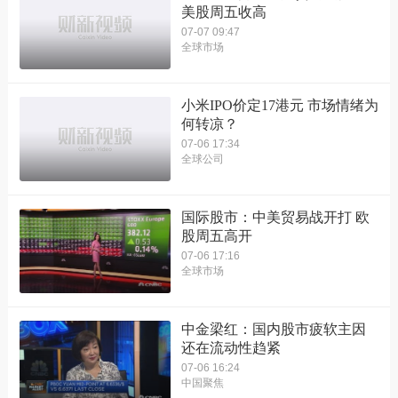
美股周五收高
07-07 09:47
全球市场
小米IPO价定17港元 市场情绪为
何转凉？
07-06 17:34
全球公司
国际股市：中美贸易战开打 欧
股周五高开
07-06 17:16
全球市场
中金梁红：国内股市疲软主因
还在流动性趋紧
07-06 16:24
中国聚焦