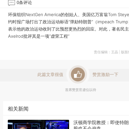
0
条评论
环保组织NextGen America的创始人、美国亿万富翁Tom Ste
约时报广场打出了政治运动标语“弹劾特朗普”（impeach Trump）
表示他的政治运动收到了比预想更热烈的回应。对此，著名民主党人
Axelrod批评其是一项“虚荣工程”
责任编辑：王晶 | 版
此篇文章很值
赞赏激励一下
首席赞赏官虚位以待
相关新闻
沃顿商学院教授：即使特朗
股也不会崩盘