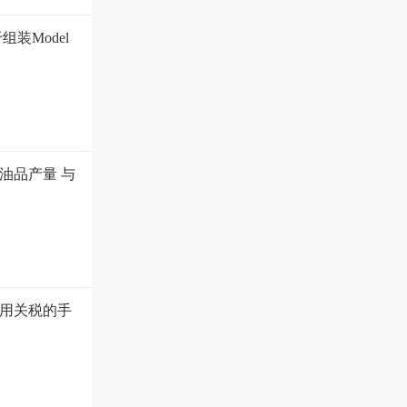
装Model
油品产量 与
用关税的手