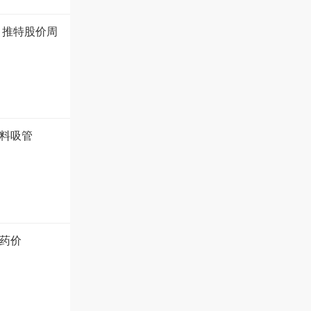
 推特股价周
塑料吸管
药价