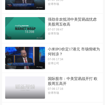
全球市场
强劲非农抵消中美贸易战忧虑
美股周五收高
07-07 09:47
全球市场
小米IPO价定17港元 市场情绪为
何转凉？
07-06 17:34
全球公司
国际股市：中美贸易战开打 欧
股周五高开
07-06 17:16
全球市场