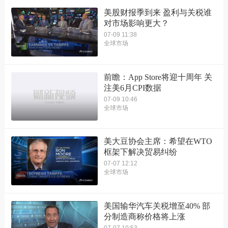
美股财报季到来 盈利与关税谁
对市场影响更大？
07-09 11:38
全球市场
前瞻：App Store将迎十周年 关
注美6月CPI数据
07-09 10:46
全球市场
美大豆协会主席：希望在WTO
框架下解决贸易纠纷
07-07 12:12
全球市场
美国输华汽车关税增至40% 部
分制造商称价格将上涨
07-07 10:53