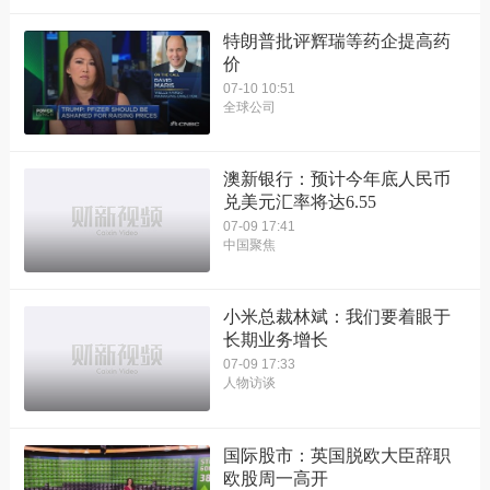
特朗普批评辉瑞等药企提高药
价
07-10 10:51
全球公司
澳新银行：预计今年底人民币
兑美元汇率将达6.55
07-09 17:41
中国聚焦
小米总裁林斌：我们要着眼于
长期业务增长
07-09 17:33
人物访谈
国际股市：英国脱欧大臣辞职
欧股周一高开