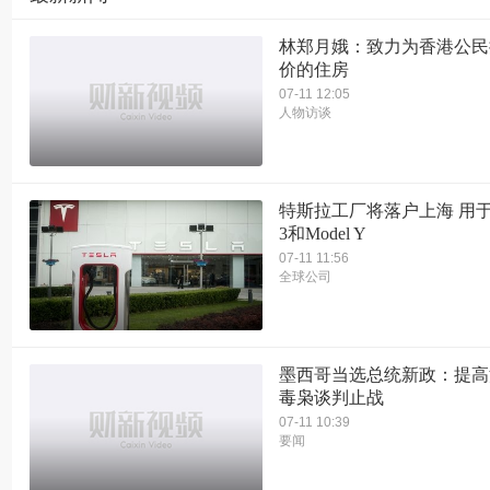
林郑月娥：致力为香港公民
价的住房
07-11 12:05
人物访谈
特斯拉工厂将落户上海 用于组
3和Model Y
07-11 11:56
全球公司
墨西哥当选总统新政：提高
毒枭谈判止战
07-11 10:39
要闻