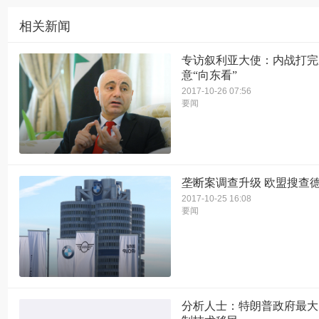
相关新闻
专访叙利亚大使：内战打完​之​
意“向​东​看”
2017-10-26 07:56
要闻
垄断案调查升级 欧盟搜查
2017-10-25 16:08
要闻
分析人士：特朗普政府最大