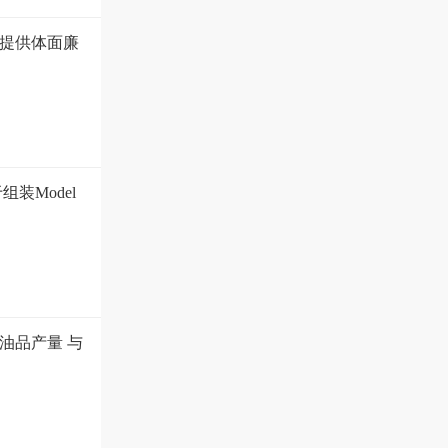
提供体面廉
装Model
油品产量 与