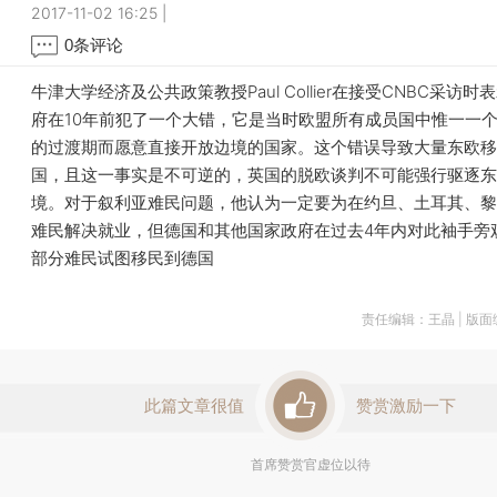
2017-11-02 16:25
|
0
条评论
牛津大学经济及公共政策教授Paul Collier在接受CNBC采访
府在10年前犯了一个大错，它是当时欧盟所有成员国中惟一一个
的过渡期而愿意直接开放边境的国家。这个错误导致大量东欧移
国，且这一事实是不可逆的，英国的脱欧谈判不可能强行驱逐东
境。对于叙利亚难民问题，他认为一定要为在约旦、土耳其、黎
难民解决就业，但德国和其他国家政府在过去4年内对此袖手旁
部分难民试图移民到德国
责任编辑：王晶 | 版
此篇文章很值
赞赏激励一下
首席赞赏官虚位以待