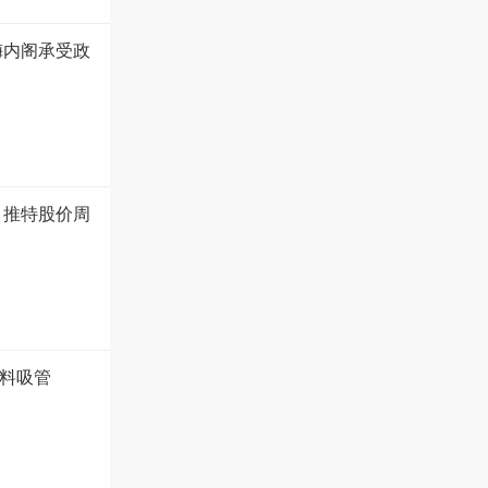
梅内阁承受政
 推特股价周
塑料吸管