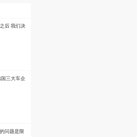
后 ​我们​决
德国三大车企
的问题是限