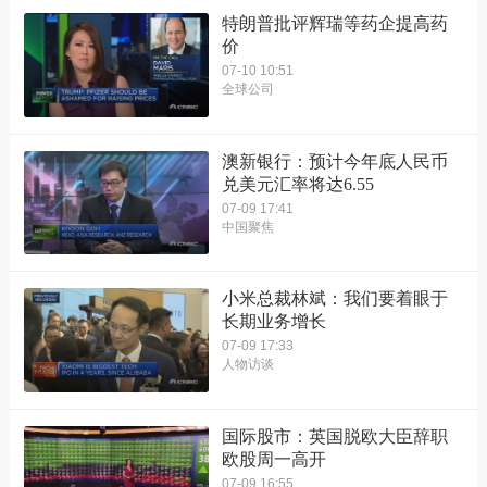
特朗普批评辉瑞等药企提高药
价
07-10 10:51
全球公司
澳新银行：预计今年底人民币
兑美元汇率将达6.55
07-09 17:41
中国聚焦
小米总裁林斌：我们要着眼于
长期业务增长
07-09 17:33
人物访谈
国际股市：英国脱欧大臣辞职
欧股周一高开
07-09 16:55