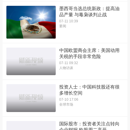
墨西哥当选总统新政：提高油
品产量 与毒枭谈判止战
07-11 10:39
要闻
中国欧盟商会主席：美国动用
关税的手段非常危险
07-11 09:32
人物访谈
投资人士：中国科技股还有很
多增长空间
07-10 17:06
全球市场
国际股市：投资者关注点转向
企业财报 欧股周二高开