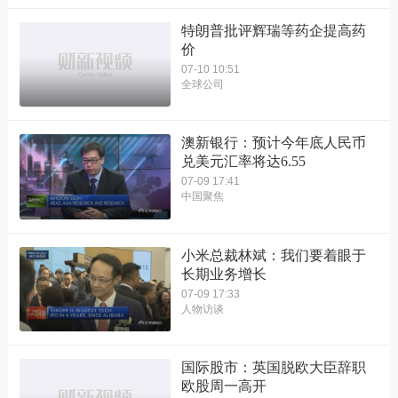
特朗普批评辉瑞等药企提高药
价
07-10 10:51
全球公司
澳新银行：预计今年底人民币
兑美元汇率将达6.55
07-09 17:41
中国聚焦
小米总裁林斌：我们要着眼于
长期业务增长
07-09 17:33
人物访谈
国际股市：英国脱欧大臣辞职
欧股周一高开