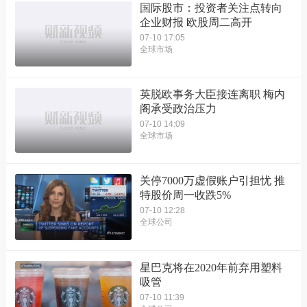
国际股市：投资者关注点转向
企业财报 欧股周二高开
07-10 17:05
全球市场
英脱欧事务大臣接连离职 梅内
阁承受政治压力
07-10 14:09
全球市场
关停7000万虚假账户引担忧 推
特股价周一收跌5%
07-10 12:28
全球公司
星巴克将在2020年前弃用塑料
吸管
07-10 11:39