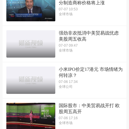
分制造商称价格将上涨
07-07 10:53
全球市场
强劲非农抵消中美贸易战忧虑
美股周五收高
07-07 09:47
全球市场
小米IPO价定17港元 市场情绪为
何转凉？
07-06 17:34
全球公司
国际股市：中美贸易战开打 欧
股周五高开
07-06 17:16
全球市场