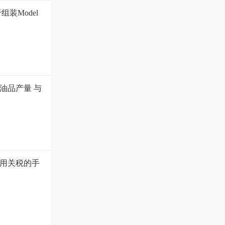
装Model
油品产量 与
用关税的手