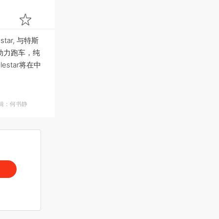
ar, 与特斯
合动力跑车，纯
star将在中
编辑：何书静