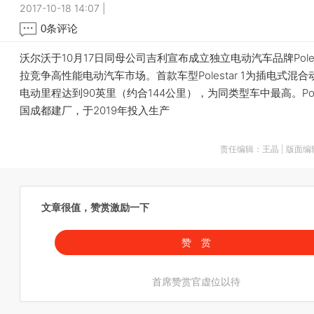
2017-10-18 14:07
|
0
条评论
沃尔沃于10月17日同母公司吉利宣布成立独立电动汽车品牌Polest
拉竞争高性能电动汽车市场。首款车型Polestar 1为插电式混
电动里程达到90英里（约合144公里），为同类型车中最高。Pole
国成都建厂，于2019年投入生产
责任编辑：王晶 | 版面
文章很值，赞赏激励一下
赞 赏
首席赞赏官虚位以待