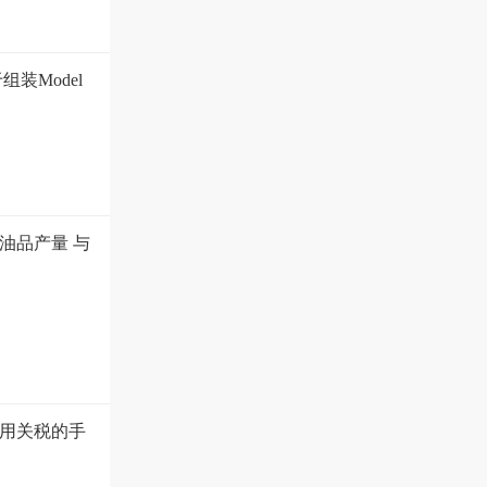
装Model
油品产量 与
用关税的手