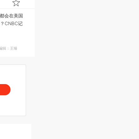
季都会在美国
？CNBC记
面编辑：王臻