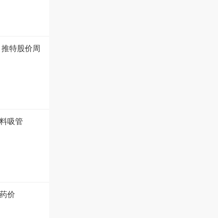
 推特股价周
塑料吸管
药价