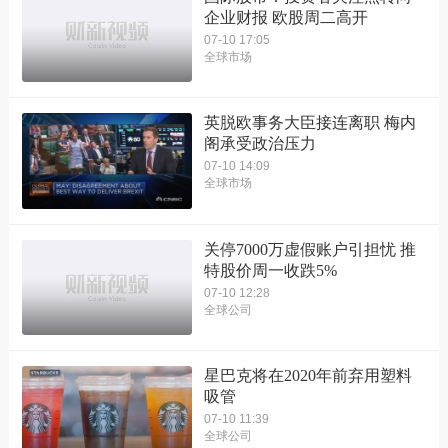
企业财报 欧股周二高开
07-10 17:05
全球市场
英脱欧事务大臣接连离职 梅内
阁承受政治压力
07-10 14:09
全球市场
关停7000万虚假账户引担忧 推
特股价周一收跌5%
07-10 12:28
全球公司
星巴克将在2020年前弃用塑料
吸管
07-10 11:39
全球公司