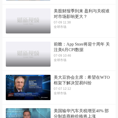
美股财报季到来 盈利与关税谁
对市场影响更大？
07-09 11:38
全球市场
前瞻：App Store将迎十周年 关
注美6月CPI数据
07-09 10:46
全球市场
美大豆协会主席：希望在WTO
框架下解决贸易纠纷
07-07 12:12
全球市场
美国输华汽车关税增至40% 部
分制造商称价格将上涨