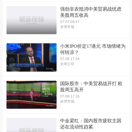
强劲非农抵消中美贸易战忧虑
美股周五收高
07-07 09:47
全球市场
小米IPO价定17港元 市场情绪为
何转凉？
07-06 17:34
全球公司
国际股市：中美贸易战开打 欧
股周五高开
07-06 17:16
全球市场
中金梁红：国内股市疲软主因
还在流动性趋紧