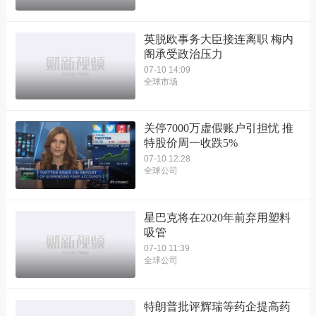
英脱欧事务大臣接连离职 梅内
阁承受政治压力
07-10 14:09
全球市场
关停7000万虚假账户引担忧 推
特股价周一收跌5%
07-10 12:28
全球公司
星巴克将在2020年前弃用塑料
吸管
07-10 11:39
全球公司
特朗普批评辉瑞等药企提高药