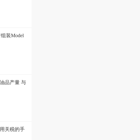
装Model
油品产量 与
用关税的手