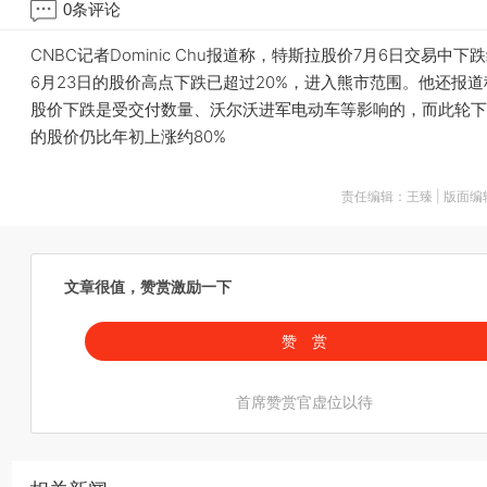
0
条评论
CNBC记者Dominic Chu报道称，特斯拉股价7月6日交易中下
6月23日的股价高点下跌已超过20%，进入熊市范围。他还报
股价下跌是受交付数量、沃尔沃进军电动车等影响的，而此轮下
的股价仍比年初上涨约80%
责任编辑：王臻 | 版面
文章很值，赞赏激励一下
赞 赏
首席赞赏官虚位以待