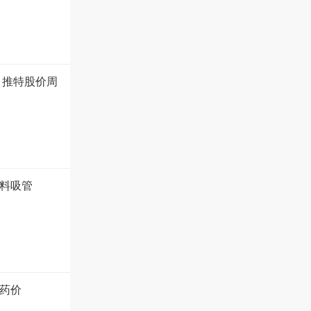
 推特股价周
塑料吸管
药价