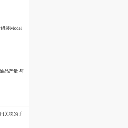
装Model
油品产量 与
用关税的手