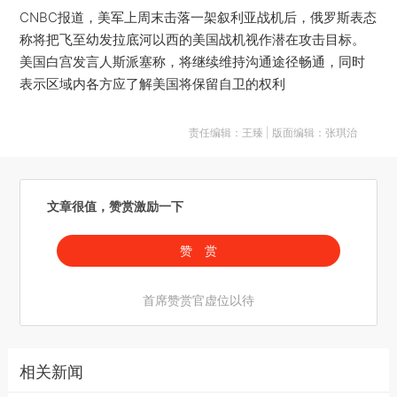
CNBC报道，美军上周末击落一架叙利亚战机后，俄罗斯表态
称将把飞至幼发拉底河以西的美国战机视作潜在攻击目标。
美国白宫发言人斯派塞称，将继续维持沟通途径畅通，同时
表示区域内各方应了解美国将保留自卫的权利
责任编辑：王臻 | 版面编辑：张琪治
文章很值，赞赏激励一下
赞 赏
首席赞赏官虚位以待
相关新闻