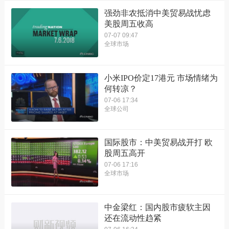
强劲非农抵消中美贸易战忧虑
美股周五收高
07-07 09:47
全球市场
小米IPO价定17港元 市场情绪为
何转凉？
07-06 17:34
全球公司
国际股市：中美贸易战开打 欧
股周五高开
07-06 17:16
全球市场
中金梁红：国内股市疲软主因
还在流动性趋紧