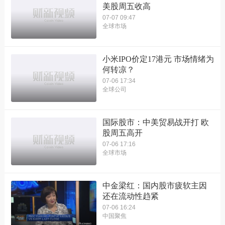
美股周五收高
07-07 09:47
全球市场
小米IPO价定17港元 市场情绪为
何转凉？
07-06 17:34
全球公司
国际股市：中美贸易战开打 欧
股周五高开
07-06 17:16
全球市场
中金梁红：国内股市疲软主因
还在流动性趋紧
07-06 16:24
中国聚焦