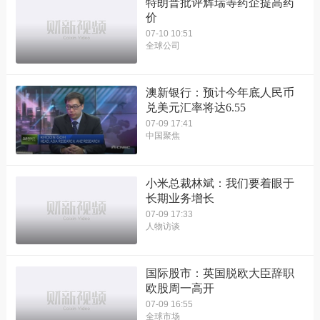
特朗普批评辉瑞等药企提高药
价
07-10 10:51
全球公司
澳新银行：预计今年底人民币
兑美元汇率将达6.55
07-09 17:41
中国聚焦
小米总裁林斌：我们要着眼于
长期业务增长
07-09 17:33
人物访谈
国际股市：英国脱欧大臣辞职
欧股周一高开
07-09 16:55
全球市场