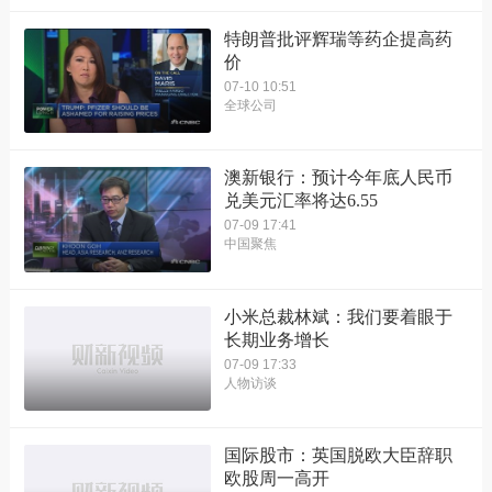
特朗普批评辉瑞等药企提高药
价
07-10 10:51
全球公司
澳新银行：预计今年底人民币
兑美元汇率将达6.55
07-09 17:41
中国聚焦
小米总裁林斌：我们要着眼于
长期业务增长
07-09 17:33
人物访谈
国际股市：英国脱欧大臣辞职
欧股周一高开