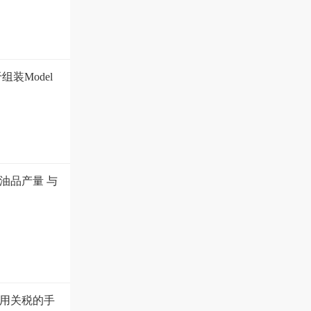
装Model
油品产量 与
用关税的手