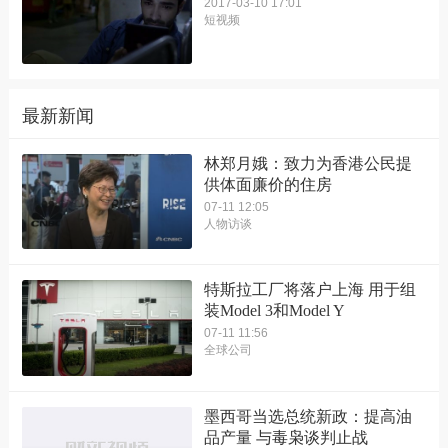
2017-03-10 17:01
短视频
最新新闻
林郑月娥：致力为香港公民提
供体面廉价的住房
07-11 12:05
人物访谈
特斯拉工厂将落户上海 用于组
装Model 3和Model Y
07-11 11:56
全球公司
墨西哥当选总统新政：提高油
品产量 与毒枭谈判止战