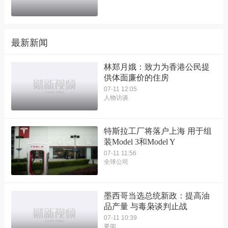
最新新闻
林郑月娥：致力为香港公民提
供体面廉价的住房
07-11 12:05
人物访谈
特斯拉工厂将落户上海 用于组
装Model 3和Model Y
07-11 11:56
全球公司
墨西哥当选总统新政：提高油
品产量 与毒枭谈判止战
07-11 10:39
要闻