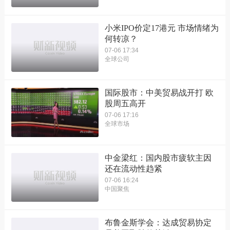
小米IPO价定17港元 市场情绪为
何转凉？
07-06 17:34
全球公司
国际股市：中美贸易战开打 欧
股周五高开
07-06 17:16
全球市场
中金梁红：国内股市疲软主因
还在流动性趋紧
07-06 16:24
中国聚焦
布鲁金斯学会：达成贸易协定