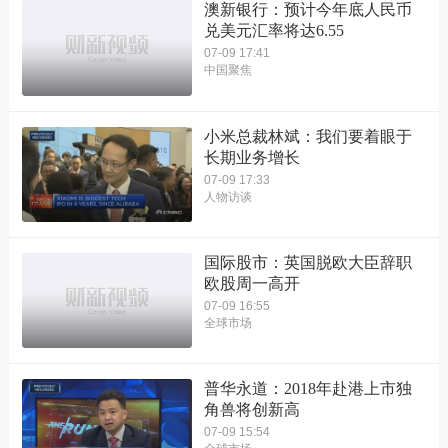
澳新银行：预计今年底人民币
兑美元汇率将达6.55
07-09 17:41
中国聚焦
小米总裁林斌：我们要着眼于
长期业务增长
07-09 17:33
人物访谈
国际股市：英国脱欧大臣辞职
欧股周一高开
07-09 16:55
全球市场
普华永道：2018年赴港上市独
角兽将创新高
07-09 15:54