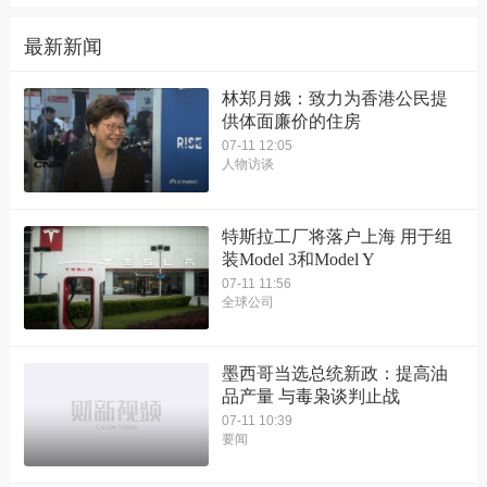
最新新闻
林郑月娥：致力为香港公民提
供体面廉价的住房
07-11 12:05
人物访谈
特斯拉工厂将落户上海 用于组
装Model 3和Model Y
07-11 11:56
全球公司
墨西哥当选总统新政：提高油
品产量 与毒枭谈判止战
07-11 10:39
要闻