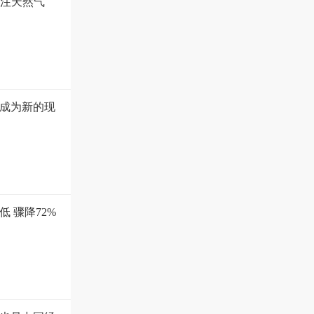
关注天然气
将成为新的现
 骤降72%