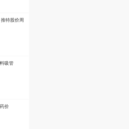
 推特股价周
塑料吸管
药价