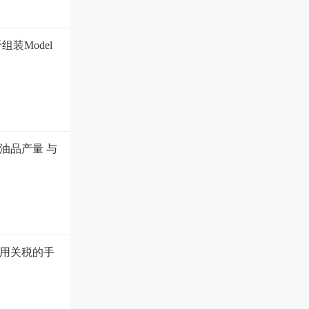
装Model
油品产量 与
用关税的手