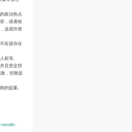
的政治热点
容，或者收
，这或许使
不应该存在
人权等。
并且坚定捍
感激，但敦促
助的提案。
-results-