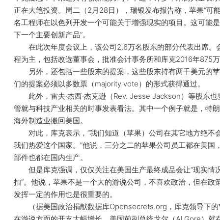
正在大笔投资。周二（2月28日），瑞银发布报告称，苹果“可
名工程师在以色列开发一个可能关于增强现实的项目。这可能是
下一个主要创新产品”。
在此次年度会议上，该公司2.6万名股东的部分代表出席。
程为主，包括改选董事会，批准会计事务所和库克2016年875
另外，还包括一些股东的提案，这些股东持有两千美元的苹
们的提案必须以多数票（majority vote）的形式获得通过。
此外，雷夫·杰西·杰克逊（Rev. Jesse Jackson）等股东
管就与科技产业相关的时事发表看法。其中一个例子就是，特朗
海外制造业搬回美国。
对此，库克表示，“我们知道（苹果）公司在其它地方绝不
我们热爱这个国家。”他说，三分之二的苹果公司员工都在美国
部件也都在国内生产。
但是库克强调，仅仅关注在美国生产最终成品会让“现实情
扣”。他说，苹果不是一个大的游说公司，不喜欢政治，但在政
发挥一定的作用也是很重要的。
（据美国政治捐献数据库Opensecrets.org，库克领导下
在游说方面的开支大幅增长。美国前副总统戈尔（Al Gore）就