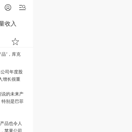
大量收入
品”，库克
在公司年度股
入增长很重
能说的未来产
，特别是巴菲
产品也令人
，苹果公司