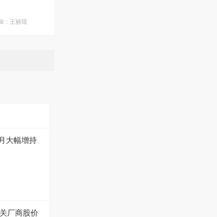
编辑：王丽琨
1月大幅增持
及相关厂商股价