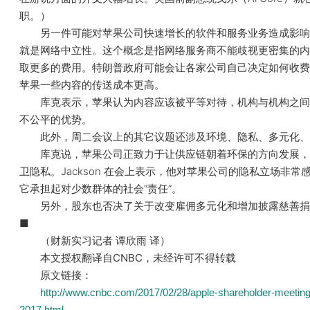
职。）
另一件可能对苹果公司快速增长的软件和服务业务造成影响
就是网络中立性。这个概念是指网络服务商不能歧视更密集的内
取更多的费用。特朗普政府可能会让各家公司自己决定如何收费
苹果一些内容的传送成本更高。
库克表示，苹果认为内容应该被平等对待，机构与机构之间
不公平的优势。
此外，周二会议上的其它议题还涉及环境、隐私、多元化、
库克说，苹果公司正致力于让供应链朝着环保的方向发展，
卫隐私。Jackson 在会上表示，他对苹果公司的隐私立场非常
它承担起对少数群体的社会“责任”。
另外，股东也否决了关于改变雇佣多元化和增加披露慈善捐
■
（财新实习记者 谭欣雨 译）
本文授权翻译自CNBC，未经许可不得转载
原文链接：
http://www.cnbc.com/2017/02/28/apple-shareholder-meeting
2017.html