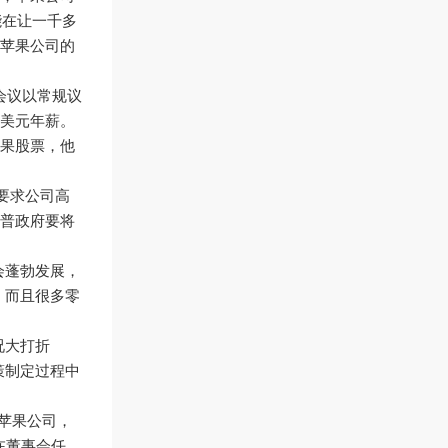
能在让一千多
苹果公司的
会议以常规议
万美元年薪。
果股票，他
也要求公司高
普政府要将
会蓬勃发展，
，而且很多零
况大打折
策制定过程中
的苹果公司，
在董事会任