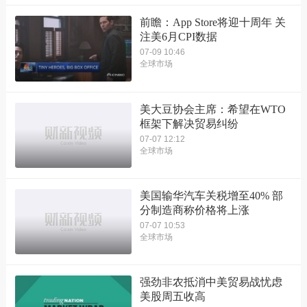
前瞻：App Store将迎十周年 关
注美6月CPI数据
07-09 10:46
全球市场
美大豆协会主席：希望在WTO
框架下解决贸易纠纷
07-07 12:12
全球市场
美国输华汽车关税增至40% 部
分制造商称价格将上涨
07-07 10:53
全球市场
强劲非农抵消中美贸易战忧虑
美股周五收高