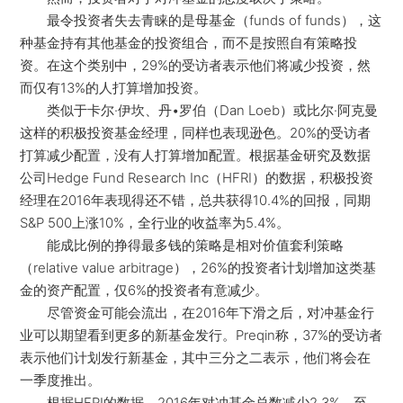
最令投资者失去青睐的是母基金（funds of funds），这
种基金持有其他基金的投资组合，而不是按照自有策略投
资。在这个类别中，29%的受访者表示他们将减少投资，然
而仅有13%的人打算增加投资。
类似于卡尔·伊坎、丹•罗伯（Dan Loeb）或比尔·阿克曼
这样的积极投资基金经理，同样也表现逊色。20%的受访者
打算减少配置，没有人打算增加配置。根据基金研究及数据
公司Hedge Fund Research Inc（HFRI）的数据，积极投资
经理在2016年表现得还不错，总共获得10.4%的回报，同期
S&P 500上涨10%，全行业的收益率为5.4%。
能成比例的挣得最多钱的策略是相对价值套利策略
（relative value arbitrage），26%的投资者计划增加这类基
金的资产配置，仅6%的投资者有意减少。
尽管资金可能会流出，在2016年下滑之后，对冲基金行
业可以期望看到更多的新基金发行。Preqin称，37%的受访者
表示他们计划发行新基金，其中三分之二表示，他们将会在
一季度推出。
根据HFRI的数据，2016年对冲基金总数减少2.3%，至