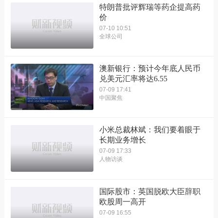
特朗普批评辉瑞等药企提高药
价
07-10 10:51
全球公司
澳新银行：预计今年底人民币
兑美元汇率将达6.55
07-09 17:41
中国聚焦
小米总裁林斌：我们要着眼于
长期业务增长
07-09 17:33
人物访谈
国际股市：英国脱欧大臣辞职
欧股周一高开
07-09 16:55