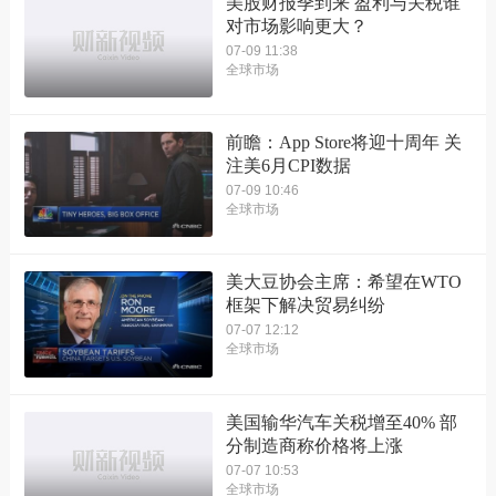
美股财报季到来 盈利与关税谁
对市场影响更大？
07-09 11:38
全球市场
前瞻：App Store将迎十周年 关
注美6月CPI数据
07-09 10:46
全球市场
美大豆协会主席：希望在WTO
框架下解决贸易纠纷
07-07 12:12
全球市场
美国输华汽车关税增至40% 部
分制造商称价格将上涨
07-07 10:53
全球市场