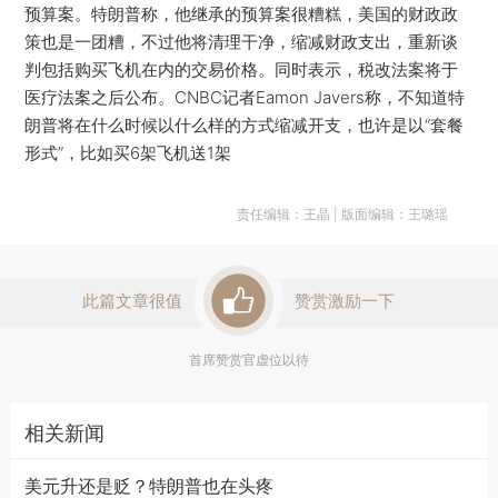
预算案。特朗普称，他继承的预算案很糟糕，美国的财政政
策也是一团糟，不过他将清理干净，缩减财政支出，重新谈
判包括购买飞机在内的交易价格。同时表示，税改法案将于
医疗法案之后公布。CNBC记者Eamon Javers称，不知道特
朗普将在什么时候以什么样的方式缩减开支，也许是以“套餐
形式”，比如买6架飞机送1架
责任编辑：王晶 | 版面编辑：王璐瑶
此篇文章很值
赞赏激励一下
首席赞赏官虚位以待
相关新闻
美元升还是贬？特朗普也在头疼