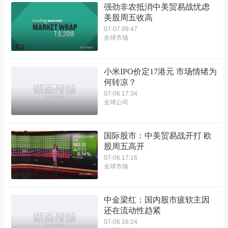
强劲非农抵消中美贸易战忧虑
美股周五收高
07-07 09:47
全球市场
小米IPO价定17港元 市场情绪为
何转凉？
07-06 17:34
全球公司
国际股市：中美贸易战开打 欧
股周五高开
07-06 17:16
全球市场
中金梁红：国内股市疲软主因
还在流动性趋紧
07-06 16:24