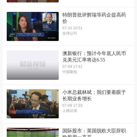
特朗普批评辉瑞等药企提高药
价
07-10 10:51
全球公司
澳新银行：预计今年底人民币
兑美元汇率将达6.55
07-09 17:41
中国聚焦
小米总裁林斌：我们要着眼于
长期业务增长
07-09 17:33
人物访谈
国际股市：英国脱欧大臣辞职