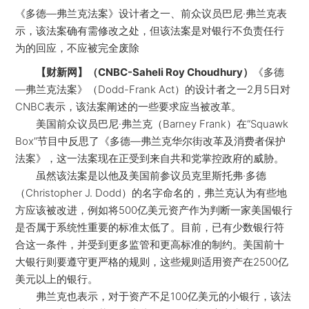
《多德—弗兰克法案》设计者之一、前众议员巴尼·弗兰克表
示，该法案确有需修改之处，但该法案是对银行不负责任行
为的回应，不应被完全废除
【财新网】（CNBC-Saheli Roy Choudhury）
《多德
—弗兰克法案》（Dodd-Frank Act）的设计者之一2月5日对
CNBC表示，该法案阐述的一些要求应当被改革。
美国前众议员巴尼·弗兰克（Barney Frank）在“Squawk
Box”节目中反思了《多德—弗兰克华尔街改革及消费者保护
法案》，这一法案现在正受到来自共和党掌控政府的威胁。
虽然该法案是以他及美国前参议员克里斯托弗·多德
（Christopher J. Dodd）的名字命名的，弗兰克认为有些地
方应该被改进，例如将500亿美元资产作为判断一家美国银行
是否属于系统性重要的标准太低了。目前，已有少数银行符
合这一条件，并受到更多监管和更高标准的制约。美国前十
大银行则要遵守更严格的规则，这些规则适用资产在2500亿
美元以上的银行。
弗兰克也表示，对于资产不足100亿美元的小银行，该法