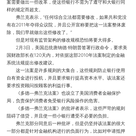
案需要做出一些改革，使这些银行不需为了遵守和大银行同
样的规定而超支。
弗兰克表示，“任何综合立法都需要修改，如果共和党没
有在2011年夺得众议院，并且公开宣称要把这一法案整体废
除，我们早就做出这些修改了。”
但是对现有监管架构的修改规模恐怕将要大得多。
2月3日，美国总统唐纳德·特朗普签署行政命令，要求美
国财政部长在120天内，对依据这部2010年法案制定的金融
系统法规提出修改建议。
这一法案是许多规则的大集合，这些规则防止银行使用
自有资金进行投机，并且要求银行提高资本水平。该法案还
要求投资顾问按顾客的利益行事。
《多德—弗兰克法案》也设立了美国消费者金融保护
局，负责保护消费者免受银行风险操作的危害。
《多德—弗兰克法案》的批评者表示，这些严苛的规则
阻碍了借贷，并且使一些小银行遭受不必要的负担。
弗兰克部分同意后一种批评，但是仍坚持该法案的很大
一部分都是针对金融机构进行的负面行为，比如对申请抵押