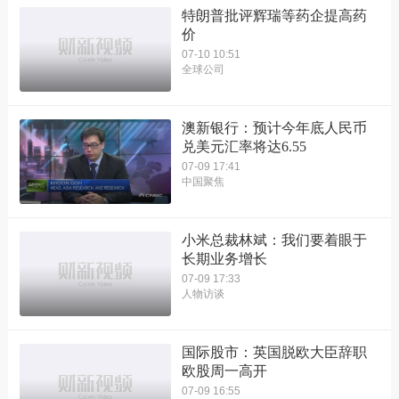
特朗普批评辉瑞等药企提高药
价
07-10 10:51
全球公司
澳新银行：预计今年底人民币
兑美元汇率将达6.55
07-09 17:41
中国聚焦
小米总裁林斌：我们要着眼于
长期业务增长
07-09 17:33
人物访谈
国际股市：英国脱欧大臣辞职
欧股周一高开
07-09 16:55