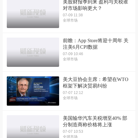
美股财报季到来 盈利与关税谁
对市场影响更大？
07-09 11:38
全球市场
前瞻：App Store将迎十周年 关
注美6月CPI数据
07-09 10:46
全球市场
美大豆协会主席：希望在WTO
框架下解决贸易纠纷
07-07 12:12
全球市场
美国输华汽车关税增至40% 部
分制造商称价格将上涨
07-07 10:53
全球市场