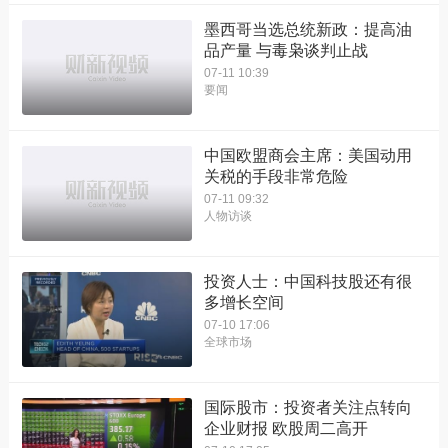
墨西哥当选总统新政：提高油
品产量 与毒枭谈判止战
07-11 10:39
要闻
中国欧盟商会主席：美国动用
关税的手段非常危险
07-11 09:32
人物访谈
投资人士：中国科技股还有很
多增长空间
07-10 17:06
全球市场
国际股市：投资者关注点转向
企业财报 欧股周二高开