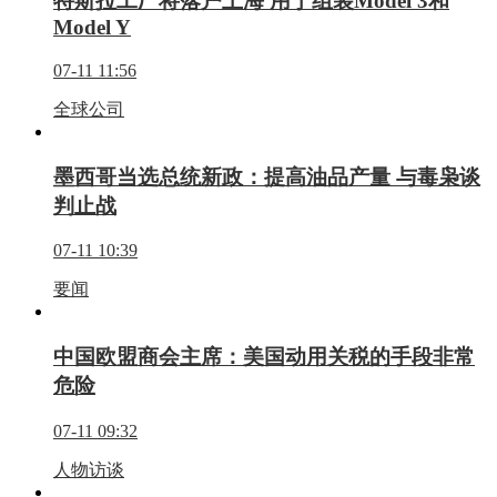
特斯拉工厂将落户上海 用于组装Model 3和
Model Y
07-11 11:56
全球公司
墨西哥当选总统新政：提高油品产量 与毒枭谈
判止战
07-11 10:39
要闻
中国欧盟商会主席：美国动用关税的手段非常
危险
07-11 09:32
人物访谈