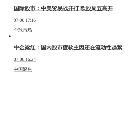
国际股市：中美贸易战开打 欧股周五高开
07-06 17:16
全球市场
中金梁红：国内股市疲软主因还在流动性趋紧
07-06 16:24
中国聚焦
布鲁金斯学会：达成贸易协定是美国取胜的关
键
07-06 16:10
全球市场
点击加载更多