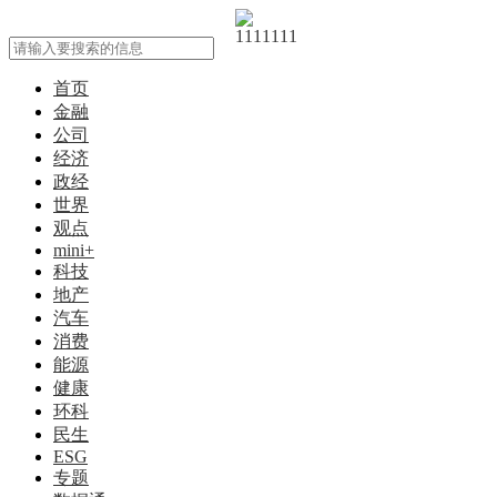
首页
金融
公司
经济
政经
世界
观点
mini+
科技
地产
汽车
消费
能源
健康
环科
民生
ESG
专题