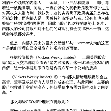
利的三个领域的内部人——金融、工业产品和能源——却引导
着这一波抛售潮。同理，一直在谈论的税收政策改革似乎也是
对高收入人群有利。我认为，这其实表明了政府换届总是存在
不确定性，而内部人是一类独特的市场参与者。没有其他人能
够每年得到‘免费’的股票，因此当股价以这样的形势上涨时，
内部人的公司持股相对于他们的财富拥有会变得极不平衡，这
就会导致部分卖出。”
但是，内部人卖出的巨大交易量却与Silverman认为的这基
本是他们管理自己金融资产的观点背道而驰。
根据投资报告《Vickers Weekly Insider》，上周美国股市
每1笔买入交易都对应着近5笔内线抛售。这一比率已是2.5:1的
两倍，这一比率是用来判断是否看跌某一个公司的股票。
《Vickers Weekly Insider》称：“内部人情绪继续反映企业
高管、董事及权益所有人明显的戒备心理。与此同时，主要的
股价指数处于空前的高点，但似乎缺少所需力量推动其走向更
高。”
那么哪些CEO和管理层在抛股呢？
据InsiderScore报告，上周联合租赁公司（United Rentals）