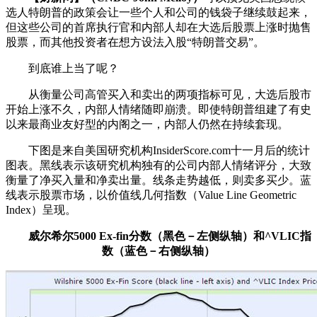
选人特朗普的政策会让一些个人和公司的钱袋子继续鼓起来，
但这些公司的首席执行官和内部人却在大选后股票上涨时抛售
股票，而其他投资者在想方设法入股“特朗普交易”。
到底谁上当了呢？
从衡量公司高管买入和卖出的两项指标可见，大选后股市
开始上涨不久，内部人情绪随即崩溃。即使特朗普组建了有史
以来最商业友好型的内阁之一，内部人仍然在持续套现。
下图是来自美国研究机构InsiderScore.com十一月后的统计
图表。黑线表示该研究机构独有的公司内部人情绪评分，大致
衡量了净买入量和净卖出量。线条走势越低，则卖多买少。蓝
线表示股票市场，以价值线几何指数（Value Line Geometric
Index）呈现。
威尔希尔5000 Ex-fin分数（黑色－左侧纵轴）和^VLIC指
数（蓝色－右侧纵轴）