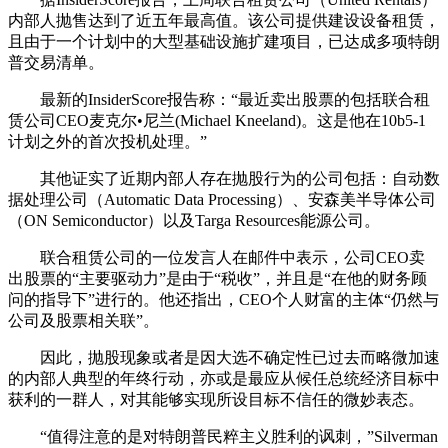
内部人抛售达到了近五年最高值。该公司提供建设设备租赁，
且由于一个计划中的大型基础设施扩建项目，已达成多项特朗
普交易清单。
最新的InsiderScore报告称：“最近卖出股票的包括联合租
赁公司CEO麦克尔•尼兰(Michael Kneeland)。这是他在10b5-1
计划之外的首次投机处理。”
其他证实了近期内部人存在抛股行为的公司包括：自动数
据处理公司（Automatic Data Processing）、安森美半导体公司
（ON Semiconductor）以及Targa Resources能源公司。
联合租赁公司的一位发言人在邮件中表示，公司CEO卖
出股票的“主要驱动力”是由于“税收”，并且是“在他的财务顾
问的指导下”进行的。他还指出，CEO个人财富的主体“仍然与
公司及股票相关联”。
因此，抛股现象或者是因大选不确定性已过去而略微加速
的内部人典型的年终行动，亦或是最应从候任总统经济目标中
获利的一群人，对其能够实现所设目标不信任的微妙表态。
“值得注意的是对特朗普民粹主义胜利的讽刺，”Silverman